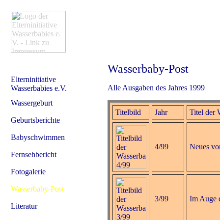
Wasserbaby-Post
Elterninitiative
Alle Ausgaben des Jahres 1999
Wasserbabies e.V.
Wassergeburt
Titelbild
Jahr
Titel der
Geburtsberichte
Babyschwimmen
4/99
Neues v
Fernsehbericht
Fotogalerie
Wasserbaby-Post
3/99
Im Auge 
Literatur