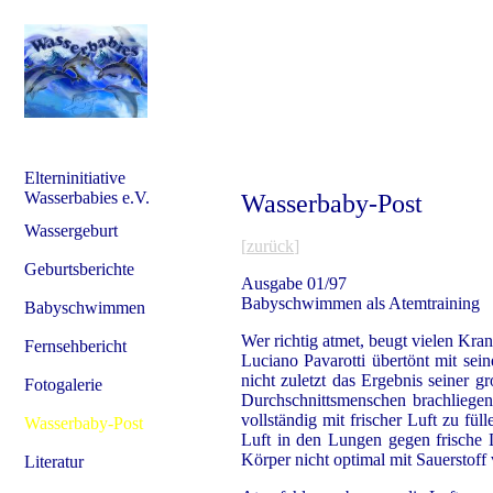
Elterninitiative
Wasserbabies e.V.
Wasserbaby-Post
Wassergeburt
[
zurück
]
Geburtsberichte
Ausgabe 01/97
Babyschwimmen als Atemtraining
Babyschwimmen
Wer richtig atmet, beugt vielen Kran
Fernsehbericht
Luciano Pavarotti übertönt mit sei
nicht zuletzt das Ergebnis seiner 
Fotogalerie
Durchschnittsmenschen brachliege
vollständig mit frischer Luft zu fü
Wasserbaby-Post
Luft in den Lungen gegen frische L
Körper nicht optimal mit Sauerstoff
Literatur