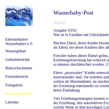
Wasserbaby-Post
[
zurück
]
Ausgabe 03/02
Was ist in Familien mit Glückskinde
Elterninitiative
Machen Eltern, deren Kinder besonde
Wasserbabies e.V.
als Eltern, bei deren Kindern dies al
Wassergeburt
Forscher haben dieses Rätsel gelös
Geburtsberichte
Erziehungsforschung hat weltweit u
so intensiv durchleuchtet worden. U
Babyschwimmen
Eltern „prosozialer“ Kinder untersch
Fernsehbericht
motivierender sind. Sie erziehen ande
wirken als Maximalisten, sie mache
Fotogalerie
der Erziehung miteinander zu verein
deren Einhaltung.
Wasserbaby-Post
Vier Erziehungsstrategien kennen wi
Literatur
der Erziehung, den autoritativen Er
welche Werte in dem jeweiligen Lan