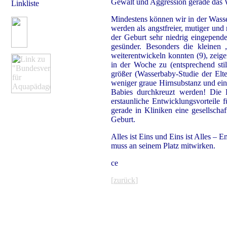
Gewalt und Aggression gerade das Wa
Linkliste
Mindestens können wir in der Wasser
werden als angstfreier, mutiger und
der Geburt sehr niedrig eingepend
gesünder. Besonders die kleinen
weiterentwickeln konnten (9), zei
in der Woche zu (entsprechend stil
größer (Wasserbaby-Studie der Elte
weniger graue Hirnsubstanz und ei
Babies durchkreuzt werden! Die K
erstaunliche Entwicklungsvorteile 
gerade in Kliniken eine gesellscha
Geburt.
Alles ist Eins und Eins ist Alles – E
muss an seinem Platz mitwirken.
ce
[
zurück
]