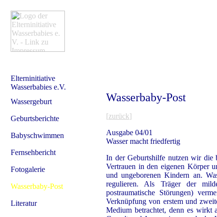
Elterninitiative
Wasserbabies e.V.
Wasserbaby-Post
Wassergeburt
[
zurück
]
Geburtsberichte
Ausgabe 04/01
Babyschwimmen
Wasser macht friedfertig
Fernsehbericht
In der Geburtshilfe nutzen wir di
Vertrauen in den eigenen Körper 
Fotogalerie
und ungeborenen Kindern an. Wasse
regulieren. Als Träger der mi
Wasserbaby-Post
postraumatische Störungen) verme
Verknüpfung von erstem und zweitem
Literatur
Medium betrachtet, denn es wirkt 