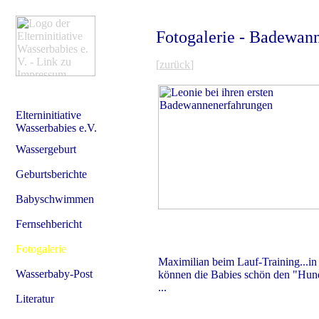
Fotogalerie - Badewan
[
zurück
]
Elterninitiative
Wasserbabies e.V.
Wassergeburt
Geburtsberichte
Babyschwimmen
Fernsehbericht
Fotogalerie
Maximilian beim Lauf-Training...in
Wasserbaby-Post
können die Babies schön den "Hun
...
Literatur