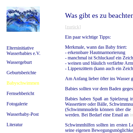
Was gibt es zu beachten 
[
zurück
]
Ein paar wichtige Tipps:
Merkmale, wann das Baby friert:
Elterninitiative
- erkennbare Hautmarmorierung
Wasserbabies e.V.
- manchmal ist Schluckauf ein Zeich
Wassergeburt
- weinen und bläulich verfärbte Ar
- Lippenzittern (kann auch ein Zeiche
Geburtsberichte
Am Anfang lieber öfter ins Wasser g
Babyschwimmen
Babies sollten vor dem Baden gege
Fernsehbericht
Babies haben Spaß an Spielzeug im
Fotogalerie
Wassertiere oder Bälle, Schwimmnud
(Schwimmnudeln können über die El
Wasserbaby-Post
werden. Bei Bedarf eine Email an
i
Literatur
Schwimmhilfen sollten im ersten Le
seine eigenen Bewegungsmöglichkeit